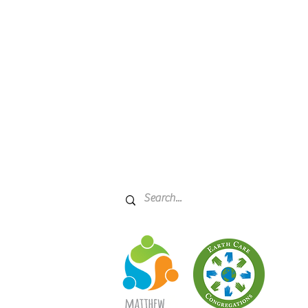
eriano
21045
 principal
rstpreshc.or