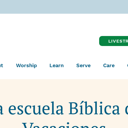
LIVEST
t
Worship
Learn
Serve
Care
a escuela Bíblica 