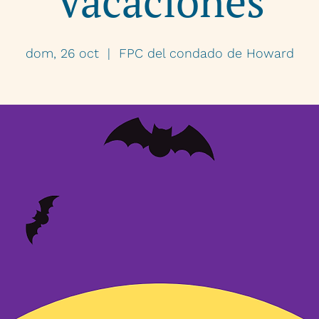
Vacaciones
dom, 26 oct
  |  
FPC del condado de Howard