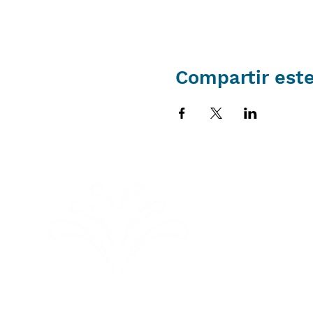
Compartir est
Horario
8:30 am Ador
Santuario
9:30 am Hora
todas las ed
10:30 am Ado